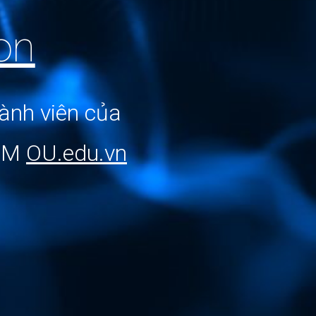
on
hành viên
của
HCM
OU.edu.vn