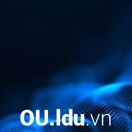
OU.
ldu
.vn