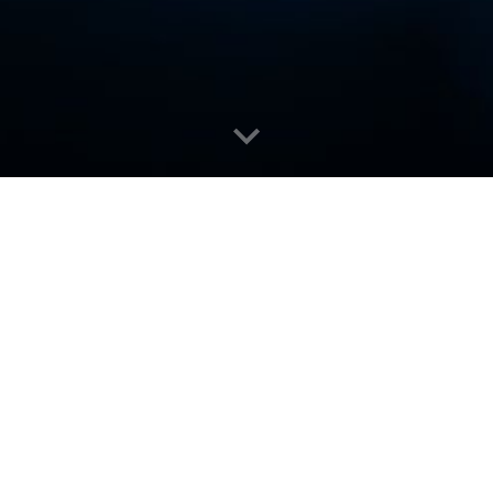
nh lập
OU.ldu.vn
giúp các thành viên từ
OU.edu.vn
thể hiệ
ebsite
luôn tồn tại vĩnh viễn mà không cần gia hạn là
YourC
c bằng cấp và dự án để chứng tỏ rằng
"Tôi là một người có tin
hì bạn chỉ
cần gửi website
YourCVname.OU.ldu.vn
.
 tỏ là một thành viên ưu tú của cộng đồng này, hãy
'ký tên
ã có
tại
OU.cupVN.com
.