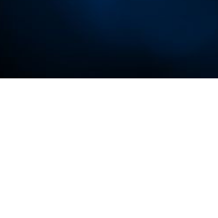
n
năng lực học tập
Vname.OU.ldu.vn
.
h thần học tập suốt
'
bằng các tên miền