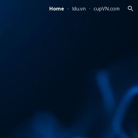
Home
ldu.vn
cupVN.com
ion