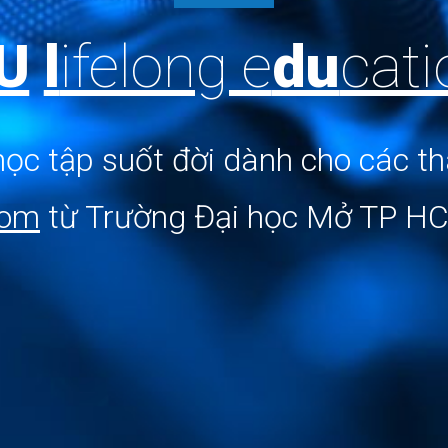
U
l
ifelong e
du
cati
ọc tập suốt đời dành cho các t
com
từ
Trường Đại học Mở TP 